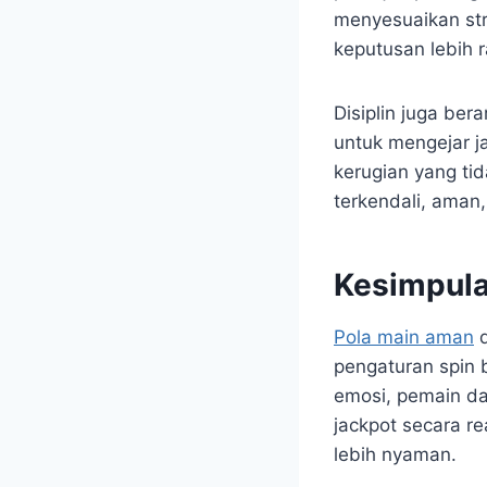
menyesuaikan str
keputusan lebih r
Disiplin juga ber
untuk mengejar j
kerugian yang tid
terkendali, aman
Kesimpul
Pola main aman
d
pengaturan spin 
emosi, pemain da
jackpot secara r
lebih nyaman.