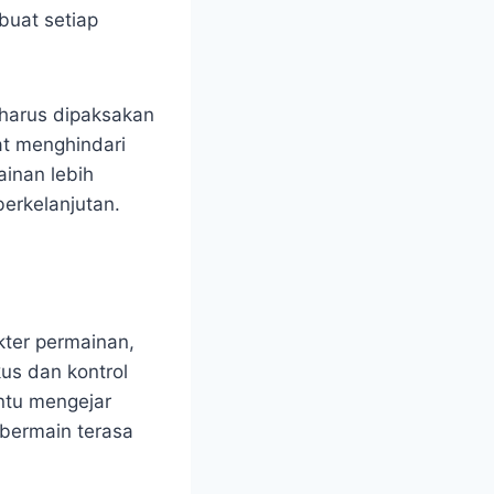
buat setiap
 harus dipaksakan
at menghindari
ainan lebih
erkelanjutan.
ter permainan,
us dan kontrol
ntu mengejar
 bermain terasa