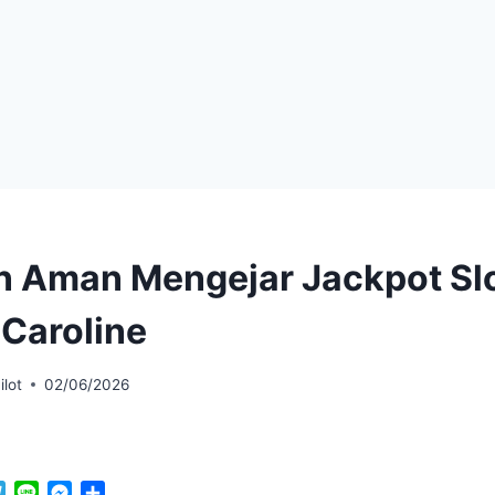
n Aman Mengejar Jackpot Sl
Caroline
lot
02/06/2026
T
L
M
S