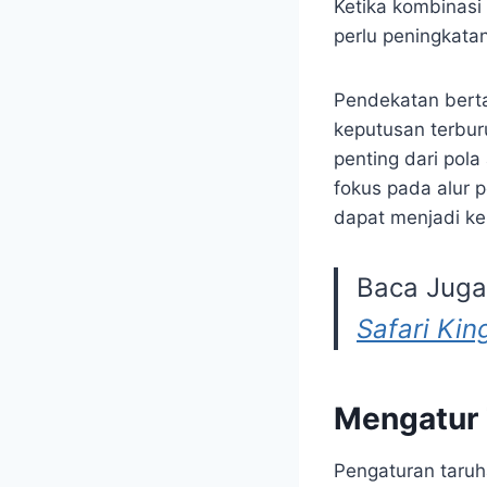
Ketika kombinasi
perlu peningkatan
Pendekatan berta
keputusan terburu
penting dari pol
fokus pada alur 
dapat menjadi ke
Baca Jug
Safari Kin
Mengatur 
Pengaturan taru