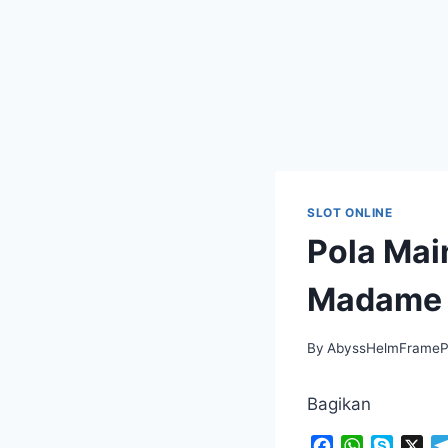
SLOT ONLINE
Pola Mai
Madame 
By
AbyssHelmFramePi
Bagikan
F
W
S
X