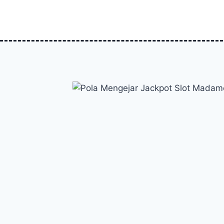
Skip
to
content