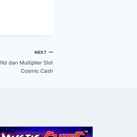
NEXT
d dan Multiplier Slot
Cosmic Cash