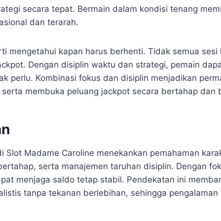
ategi secara tepat. Bermain dalam kondisi tenang mem
asional dan terarah.
arti mengetahui kapan harus berhenti. Tidak semua sesi
ackpot. Dengan disiplin waktu dan strategi, pemain dap
ak perlu. Kombinasi fokus dan disiplin menjadikan perm
, serta membuka peluang jackpot secara bertahap dan b
an
i Slot Madame Caroline menekankan pemahaman karak
bertahap, serta manajemen taruhan disiplin. Dengan fok
pat menjaga saldo tetap stabil. Pendekatan ini memba
ealistis tanpa tekanan berlebihan, sehingga pengalaman