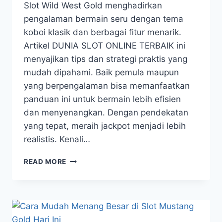
Slot Wild West Gold menghadirkan
pengalaman bermain seru dengan tema
koboi klasik dan berbagai fitur menarik.
Artikel DUNIA SLOT ONLINE TERBAIK ini
menyajikan tips dan strategi praktis yang
mudah dipahami. Baik pemula maupun
yang berpengalaman bisa memanfaatkan
panduan ini untuk bermain lebih efisien
dan menyenangkan. Dengan pendekatan
yang tepat, meraih jackpot menjadi lebih
realistis. Kenali…
STRATEGI
READ MORE
AMPUH
MENDAPATKAN
JACKPOT
SLOT
WILD
WEST