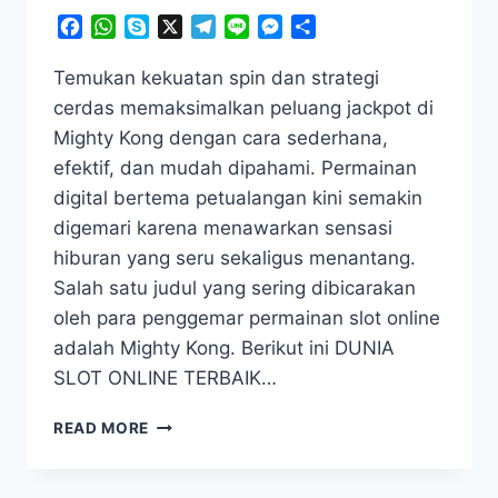
Facebook
WhatsApp
Skype
X
Telegram
Line
Messenger
Share
Temukan kekuatan spin dan strategi
cerdas memaksimalkan peluang jackpot di
Mighty Kong dengan cara sederhana,
efektif, dan mudah dipahami. Permainan
digital bertema petualangan kini semakin
digemari karena menawarkan sensasi
hiburan yang seru sekaligus menantang.
Salah satu judul yang sering dibicarakan
oleh para penggemar permainan slot online
adalah Mighty Kong. Berikut ini DUNIA
SLOT ONLINE TERBAIK…
KEKUATAN
READ MORE
SPIN
KUNCI
RAHASIA