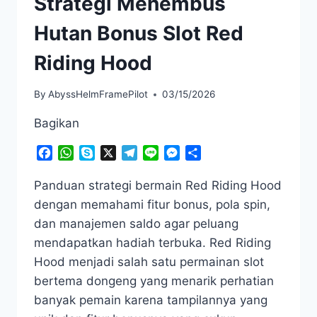
Strategi Menembus
Hutan Bonus Slot Red
Riding Hood
By
AbyssHelmFramePilot
03/15/2026
Bagikan
Facebook
WhatsApp
Skype
X
Telegram
Line
Messenger
Share
Panduan strategi bermain Red Riding Hood
dengan memahami fitur bonus, pola spin,
dan manajemen saldo agar peluang
mendapatkan hadiah terbuka. Red Riding
Hood menjadi salah satu permainan slot
bertema dongeng yang menarik perhatian
banyak pemain karena tampilannya yang