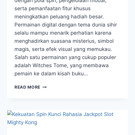
dengan pola spin, pengelolaan modal,
serta pemanfaatan fitur khusus
meningkatkan peluang hadiah besar.
Permainan digital dengan tema dunia sihir
selalu mampu menarik perhatian karena
menghadirkan suasana misterius, simbol
magis, serta efek visual yang memukau.
Salah satu permainan yang cukup populer
adalah Witches Tome, yang membawa
pemain ke dalam kisah buku…
STRATEGI
READ MORE
KITAB
SIHIR
JACKPOT
BERMAIN
DI
SLOT
WITCHES