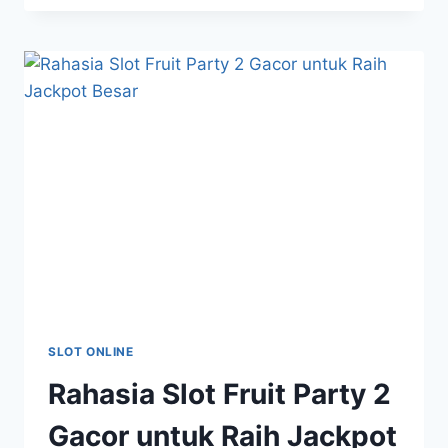
MENANG
BESAR
DI
SLOT
MUSTANG
GOLD
HARI
INI
SLOT ONLINE
Rahasia Slot Fruit Party 2
Gacor untuk Raih Jackpot