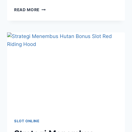
RUMUS
READ MORE
MENGUBAH
SPIN
JADI
JACKPOT
SLOT
ALCHEMY
GOLD
SLOT ONLINE