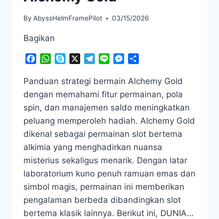
By
AbyssHelmFramePilot
03/15/2026
Bagikan
Facebook
WhatsApp
Skype
X
Telegram
Line
Messenger
Share
Panduan strategi bermain Alchemy Gold
dengan memahami fitur permainan, pola
spin, dan manajemen saldo meningkatkan
peluang memperoleh hadiah. Alchemy Gold
dikenal sebagai permainan slot bertema
alkimia yang menghadirkan nuansa
misterius sekaligus menarik. Dengan latar
laboratorium kuno penuh ramuan emas dan
simbol magis, permainan ini memberikan
pengalaman berbeda dibandingkan slot
bertema klasik lainnya. Berikut ini, DUNIA…