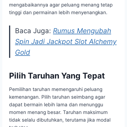
mengabaikannya agar peluang menang tetap
tinggi dan permainan lebih menyenangkan.
Baca Juga:
Rumus Mengubah
Spin Jadi Jackpot Slot Alchemy
Gold
Pilih Taruhan Yang Tepat
Pemilihan taruhan memengaruhi peluang
kemenangan. Pilih taruhan seimbang agar
dapat bermain lebih lama dan menunggu
momen menang besar. Taruhan maksimum
tidak selalu dibutuhkan, terutama jika modal