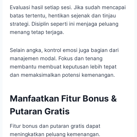
Evaluasi hasil setiap sesi. Jika sudah mencapai
batas tertentu, hentikan sejenak dan tinjau
strategi. Disiplin seperti ini menjaga peluang
menang tetap terjaga.
Selain angka, kontrol emosi juga bagian dari
manajemen modal. Fokus dan tenang
membantu membuat keputusan lebih tepat
dan memaksimalkan potensi kemenangan.
Manfaatkan Fitur Bonus &
Putaran Gratis
Fitur bonus dan putaran gratis dapat
meningkatkan peluang kemenangan.