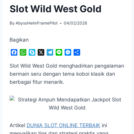
Slot Wild West Gold
By
AbyssHelmFramePilot
04/02/2026
Bagikan
F
W
S
X
T
L
M
S
a
h
k
e
i
e
h
c
a
y
l
n
s
a
Slot Wild West Gold menghadirkan pengalaman
e
t
p
e
e
s
r
bermain seru dengan tema koboi klasik dan
b
s
e
g
e
e
berbagai fitur menarik.
o
A
r
n
o
p
a
g
k
p
m
e
r
Artikel
DUNIA SLOT ONLINE TERBAIK
ini
menyajikan tips dan strategi praktis yang