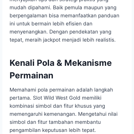
mudah dipahami. Baik pemula maupun yang
berpengalaman bisa memanfaatkan panduan
ini untuk bermain lebih efisien dan
menyenangkan. Dengan pendekatan yang
tepat, meraih jackpot menjadi lebih realistis.
Kenali Pola & Mekanisme
Permainan
Memahami pola permainan adalah langkah
pertama. Slot Wild West Gold memiliki
kombinasi simbol dan fitur khusus yang
memengaruhi kemenangan. Mengetahui nilai
simbol dan fitur tambahan membantu
pengambilan keputusan lebih tepat.