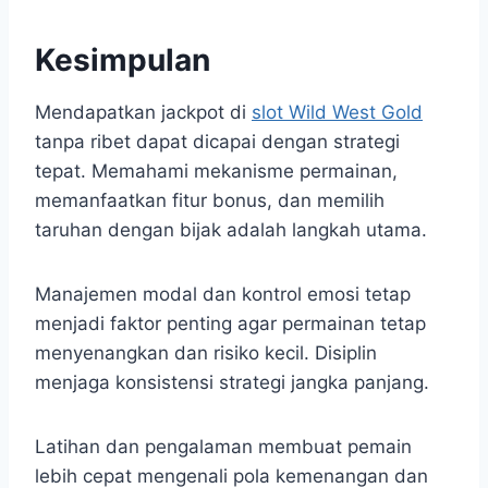
Kesimpulan
Mendapatkan jackpot di
slot Wild West Gold
tanpa ribet dapat dicapai dengan strategi
tepat. Memahami mekanisme permainan,
memanfaatkan fitur bonus, dan memilih
taruhan dengan bijak adalah langkah utama.
Manajemen modal dan kontrol emosi tetap
menjadi faktor penting agar permainan tetap
menyenangkan dan risiko kecil. Disiplin
menjaga konsistensi strategi jangka panjang.
Latihan dan pengalaman membuat pemain
lebih cepat mengenali pola kemenangan dan