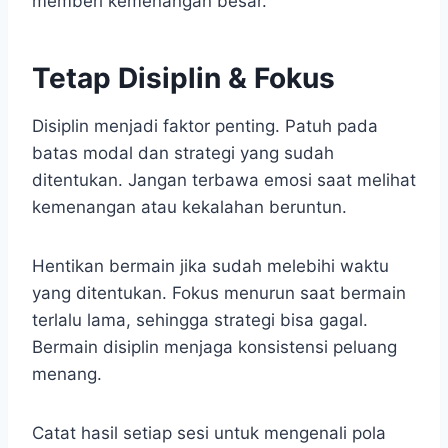
memberi kemenangan besar.
Tetap Disiplin & Fokus
Disiplin menjadi faktor penting. Patuh pada
batas modal dan strategi yang sudah
ditentukan. Jangan terbawa emosi saat melihat
kemenangan atau kekalahan beruntun.
Hentikan bermain jika sudah melebihi waktu
yang ditentukan. Fokus menurun saat bermain
terlalu lama, sehingga strategi bisa gagal.
Bermain disiplin menjaga konsistensi peluang
menang.
Catat hasil setiap sesi untuk mengenali pola