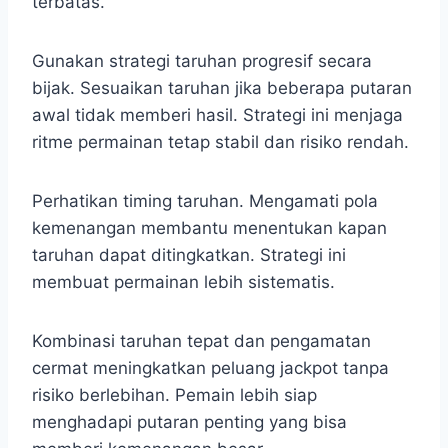
terbatas.
Gunakan strategi taruhan progresif secara
bijak. Sesuaikan taruhan jika beberapa putaran
awal tidak memberi hasil. Strategi ini menjaga
ritme permainan tetap stabil dan risiko rendah.
Perhatikan timing taruhan. Mengamati pola
kemenangan membantu menentukan kapan
taruhan dapat ditingkatkan. Strategi ini
membuat permainan lebih sistematis.
Kombinasi taruhan tepat dan pengamatan
cermat meningkatkan peluang jackpot tanpa
risiko berlebihan. Pemain lebih siap
menghadapi putaran penting yang bisa