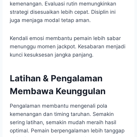
kemenangan. Evaluasi rutin memungkinkan
strategi disesuaikan lebih cepat. Disiplin ini
juga menjaga modal tetap aman.
Kendali emosi membantu pemain lebih sabar
menunggu momen jackpot. Kesabaran menjadi
kunci kesuksesan jangka panjang.
Latihan & Pengalaman
Membawa Keunggulan
Pengalaman membantu mengenali pola
kemenangan dan timing taruhan. Semakin
sering latihan, semakin mudah meraih hasil
optimal. Pemain berpengalaman lebih tanggap