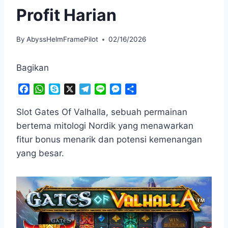
Profit Harian
By
AbyssHelmFramePilot
02/16/2026
Bagikan
F
W
S
X
T
L
M
S
a
h
k
e
i
e
h
c
a
y
l
n
s
a
Slot Gates Of Valhalla, sebuah permainan
e
t
p
e
e
s
r
bertema mitologi Nordik yang menawarkan
b
s
e
g
e
e
fitur bonus menarik dan potensi kemenangan
o
A
r
n
yang besar.
o
p
a
g
k
p
m
e
r