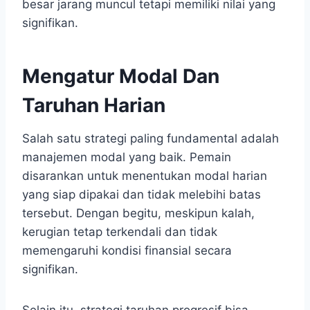
besar jarang muncul tetapi memiliki nilai yang
signifikan.
Mengatur Modal Dan
Taruhan Harian
Salah satu strategi paling fundamental adalah
manajemen modal yang baik. Pemain
disarankan untuk menentukan modal harian
yang siap dipakai dan tidak melebihi batas
tersebut. Dengan begitu, meskipun kalah,
kerugian tetap terkendali dan tidak
memengaruhi kondisi finansial secara
signifikan.
Selain itu, strategi taruhan progresif bisa