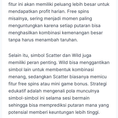
fitur ini akan memiliki peluang lebih besar untuk
mendapatkan profit harian. Free spins
misalnya, sering menjadi momen paling
menguntungkan karena setiap putaran bisa
menghasilkan kombinasi kemenangan besar
tanpa harus menambah taruhan.
Selain itu, simbol Scatter dan Wild juga
memiliki peran penting. Wild bisa menggantikan
simbol lain untuk membentuk kombinasi
menang, sedangkan Scatter biasanya memicu
fitur free spins atau mini game bonus. Strategi
edukatif adalah mengenali pola munculnya
simbol-simbol ini selama sesi bermain
sehingga bisa memprediksi putaran mana yang
potensial memberi keuntungan lebih tinggi.