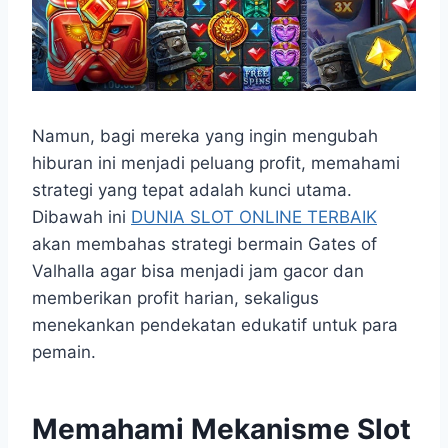
Namun, bagi mereka yang ingin mengubah
hiburan ini menjadi peluang profit, memahami
strategi yang tepat adalah kunci utama.
Dibawah ini
DUNIA SLOT ONLINE TERBAIK
akan membahas strategi bermain Gates of
Valhalla agar bisa menjadi jam gacor dan
memberikan profit harian, sekaligus
menekankan pendekatan edukatif untuk para
pemain.
Memahami Mekanisme Slot