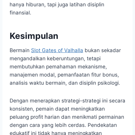
hanya hiburan, tapi juga latihan disiplin
finansial.
Kesimpulan
Bermain
Slot Gates of Valhalla
bukan sekadar
mengandalkan keberuntungan, tetapi
membutuhkan pemahaman mekanisme,
manajemen modal, pemanfaatan fitur bonus,
analisis waktu bermain, dan disiplin psikologi.
Dengan menerapkan strategi-strategi ini secara
konsisten, pemain dapat meningkatkan
peluang profit harian dan menikmati permainan
dengan cara yang lebih cerdas. Pendekatan
edukatif ini tidak hanya meningkatkan