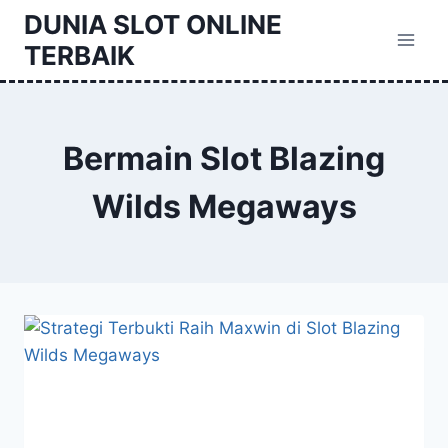
Skip
DUNIA SLOT ONLINE
to
TERBAIK
content
Bermain Slot Blazing
Wilds Megaways