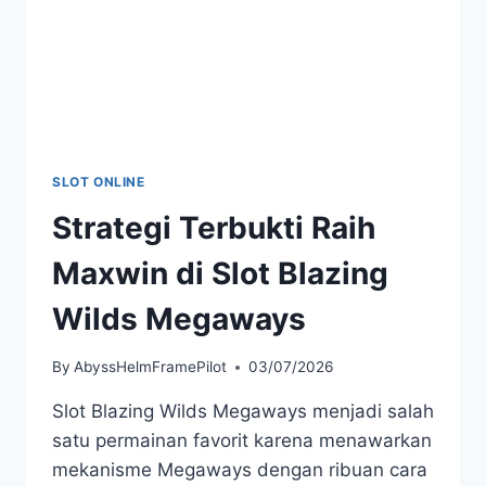
SLOT ONLINE
Strategi Terbukti Raih
Maxwin di Slot Blazing
Wilds Megaways
By
AbyssHelmFramePilot
03/07/2026
Slot Blazing Wilds Megaways menjadi salah
satu permainan favorit karena menawarkan
mekanisme Megaways dengan ribuan cara