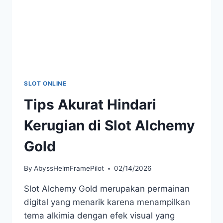
SLOT ONLINE
Tips Akurat Hindari
Kerugian di Slot Alchemy
Gold
By
AbyssHelmFramePilot
02/14/2026
Slot Alchemy Gold merupakan permainan
digital yang menarik karena menampilkan
tema alkimia dengan efek visual yang