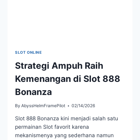
SLOT ONLINE
Strategi Ampuh Raih
Kemenangan di Slot 888
Bonanza
By
AbyssHelmFramePilot
02/14/2026
Slot 888 Bonanza kini menjadi salah satu
permainan Slot favorit karena
mekanismenya yang sederhana namun