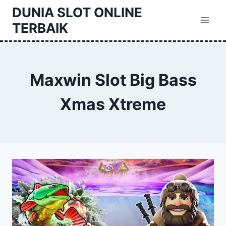
Skip
DUNIA SLOT ONLINE
to
TERBAIK
content
Maxwin Slot Big Bass
Xmas Xtreme