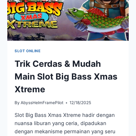
SLOT ONLINE
Trik Cerdas & Mudah
Main Slot Big Bass Xmas
Xtreme
By
AbyssHelmFramePilot
12/18/2025
Slot Big Bass Xmas Xtreme hadir dengan
nuansa liburan yang ceria, dipadukan
dengan mekanisme permainan yang seru