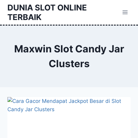
Skip
DUNIA SLOT ONLINE
to
TERBAIK
content
Maxwin Slot Candy Jar
Clusters