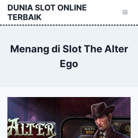
Skip
DUNIA SLOT ONLINE
to
TERBAIK
content
Menang di Slot The Alter
Ego