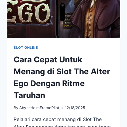
SLOT ONLINE
Cara Cepat Untuk
Menang di Slot The Alter
Ego Dengan Ritme
Taruhan
By
AbyssHelmFramePilot
12/18/2025
Pelajari cara cepat menang di Slot The