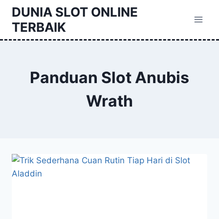
Skip
DUNIA SLOT ONLINE
to
TERBAIK
content
Panduan Slot Anubis
Wrath