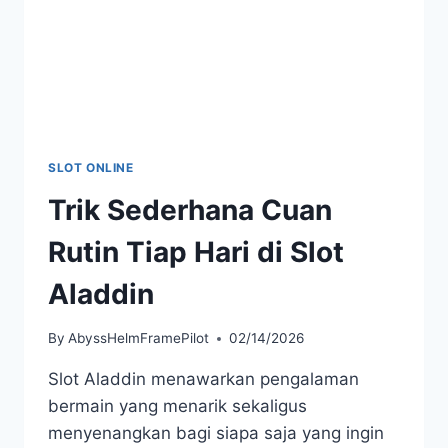
SLOT ONLINE
Trik Sederhana Cuan
Rutin Tiap Hari di Slot
Aladdin
By
AbyssHelmFramePilot
02/14/2026
Slot Aladdin menawarkan pengalaman
bermain yang menarik sekaligus
menyenangkan bagi siapa saja yang ingin