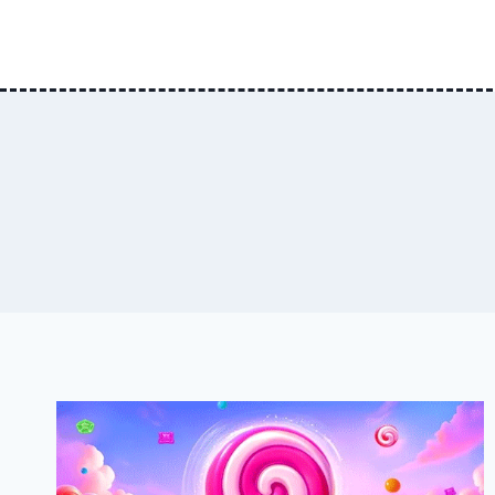
Skip
to
content