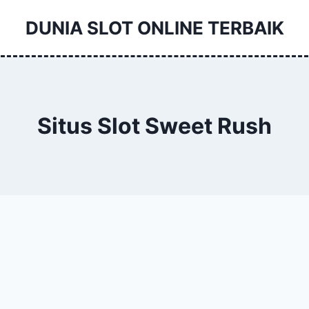
DUNIA SLOT ONLINE TERBAIK
Situs Slot Sweet Rush