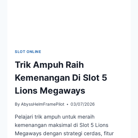
SLOT ONLINE
Trik Ampuh Raih
Kemenangan Di Slot 5
Lions Megaways
By
AbyssHelmFramePilot
03/07/2026
Pelajari trik ampuh untuk meraih
kemenangan maksimal di Slot 5 Lions
Megaways dengan strategi cerdas, fitur