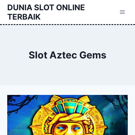
Skip
DUNIA SLOT ONLINE
to
TERBAIK
content
Slot Aztec Gems