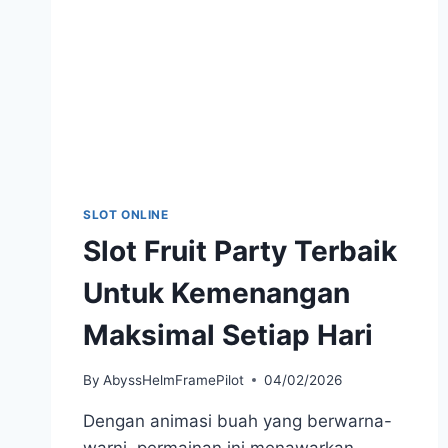
SLOT ONLINE
Slot Fruit Party Terbaik
Untuk Kemenangan
Maksimal Setiap Hari
By
AbyssHelmFramePilot
04/02/2026
Dengan animasi buah yang berwarna-
warni, permainan ini menawarkan