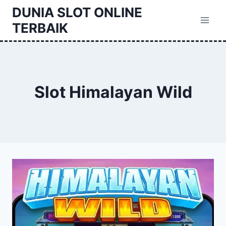
Skip
DUNIA SLOT ONLINE
to
TERBAIK
content
Slot Himalayan Wild