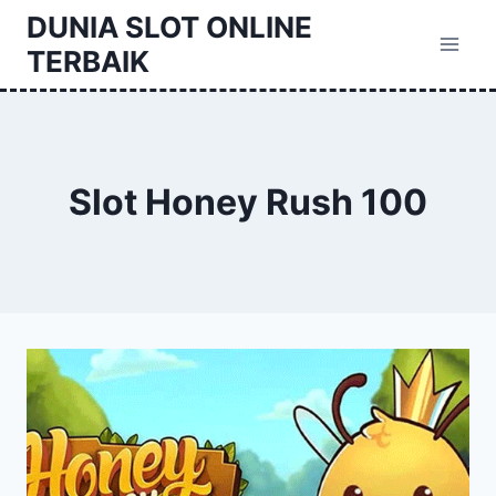
Skip
DUNIA SLOT ONLINE
to
TERBAIK
content
Slot Honey Rush 100