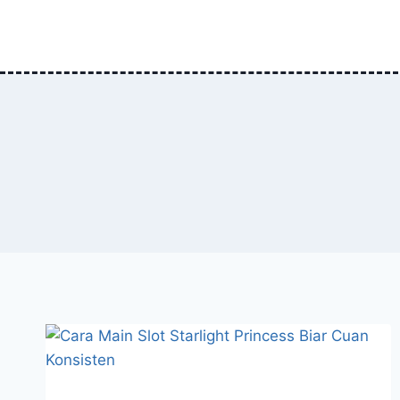
Skip
to
content