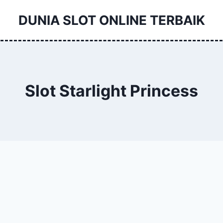
DUNIA SLOT ONLINE TERBAIK
Slot Starlight Princess