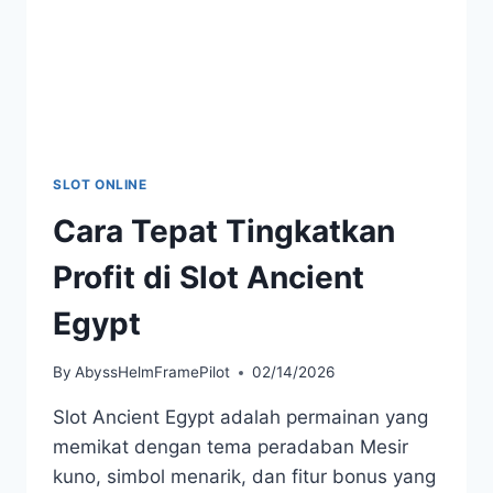
SLOT ONLINE
Cara Tepat Tingkatkan
Profit di Slot Ancient
Egypt
By
AbyssHelmFramePilot
02/14/2026
Slot Ancient Egypt adalah permainan yang
memikat dengan tema peradaban Mesir
kuno, simbol menarik, dan fitur bonus yang