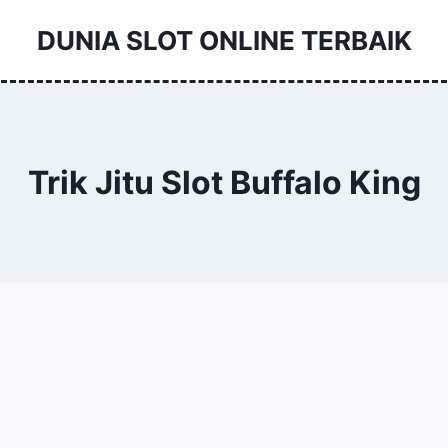
DUNIA SLOT ONLINE TERBAIK
Trik Jitu Slot Buffalo King