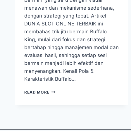
menawan dan mekanisme sederhana,
dengan strategi yang tepat. Artikel
DUNIA SLOT ONLINE TERBAIK ini
membahas trik jitu bermain Buffalo
King, mulai dari fokus dan strategi
bertahap hingga manajemen modal dan
evaluasi hasil, sehingga setiap sesi
bermain menjadi lebih efektif dan
menyenangkan. Kenali Pola &
Karakteristik Buffalo…
TRIK
READ MORE
JITU
BERMAIN
SLOT
BUFFALO
KING
AGAR