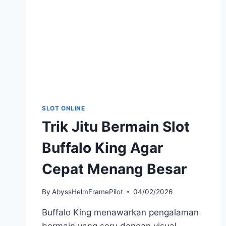
SLOT ONLINE
Trik Jitu Bermain Slot
Buffalo King Agar
Cepat Menang Besar
By
AbyssHelmFramePilot
04/02/2026
Buffalo King menawarkan pengalaman
bermain yang seru dengan visual