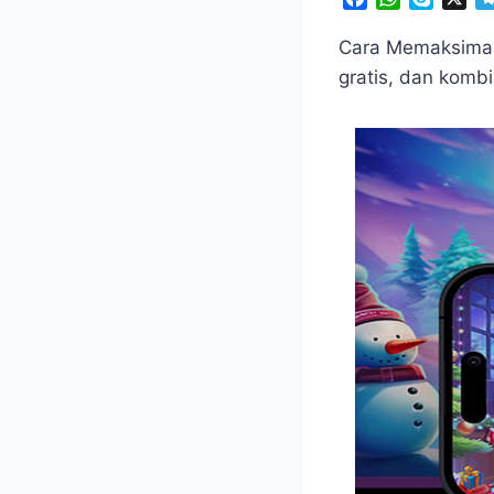
a
h
k
c
a
y
Cara Memaksimalk
e
t
p
gratis, dan kombi
b
s
e
o
A
o
p
k
p