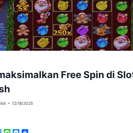
aksimalkan Free Spin di Slot
sh
lot
12/18/2025
T
L
M
S