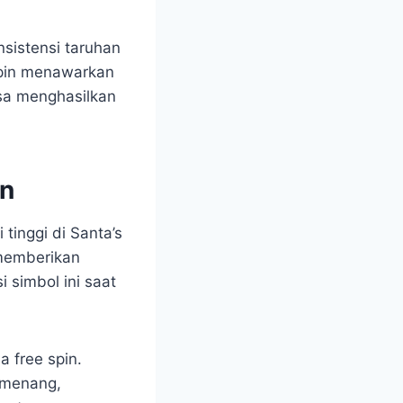
nsistensi taruhan
spin menawarkan
isa menghasilkan
an
tinggi di Santa’s
 memberikan
 simbol ini saat
a free spin.
 menang,