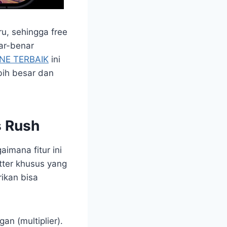
u, sehingga free
ar-benar
NE TERBAIK
ini
ih besar dan
s Rush
mana fitur ini
atter khusus yang
ikan bisa
n (multiplier).