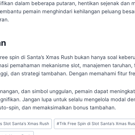
fikan dalam beberapa putaran, hentikan sejenak dan mu
embantu pemain menghindari kehilangan peluang besar
ran.
an
ee spin di Santa’s Xmas Rush bukan hanya soal keber
nasi pemahaman mekanisme slot, manajemen taruhan, 
inggi, dan strategi tambahan. Dengan memahami fitur fre
angan, dan simbol unggulan, pemain dapat meningkat
gnifikan. Jangan lupa untuk selalu mengelola modal den
to-spin, dan memaksimalkan bonus tambahan.
ps Slot Santa’s Xmas Rush
#
Trik Free Spin di Slot Santa’s Xmas Ru