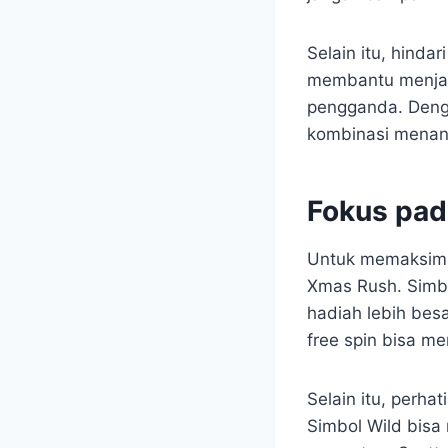
Selain itu, hinda
membantu menjaga
pengganda. Denga
kombinasi menan
Fokus pad
Untuk memaksimal
Xmas Rush. Simbo
hadiah lebih besa
free spin bisa m
Selain itu, perha
Simbol Wild bisa