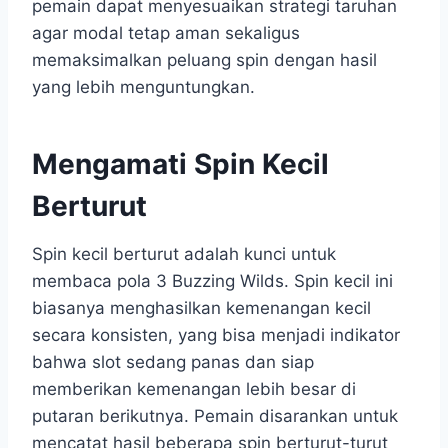
pemain dapat menyesuaikan strategi taruhan
agar modal tetap aman sekaligus
memaksimalkan peluang spin dengan hasil
yang lebih menguntungkan.
Mengamati Spin Kecil
Berturut
Spin kecil berturut adalah kunci untuk
membaca pola 3 Buzzing Wilds. Spin kecil ini
biasanya menghasilkan kemenangan kecil
secara konsisten, yang bisa menjadi indikator
bahwa slot sedang panas dan siap
memberikan kemenangan lebih besar di
putaran berikutnya. Pemain disarankan untuk
mencatat hasil beberapa spin berturut-turut