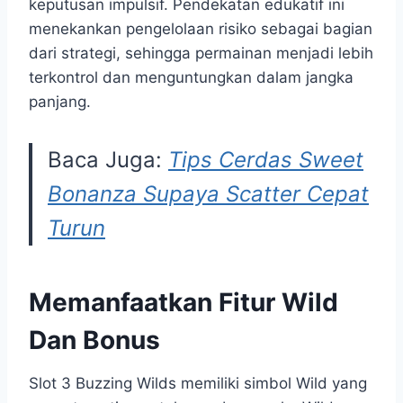
keputusan impulsif. Pendekatan edukatif ini
menekankan pengelolaan risiko sebagai bagian
dari strategi, sehingga permainan menjadi lebih
terkontrol dan menguntungkan dalam jangka
panjang.
Baca Juga:
Tips Cerdas Sweet
Bonanza Supaya Scatter Cepat
Turun
Memanfaatkan Fitur Wild
Dan Bonus
Slot 3 Buzzing Wilds memiliki simbol Wild yang