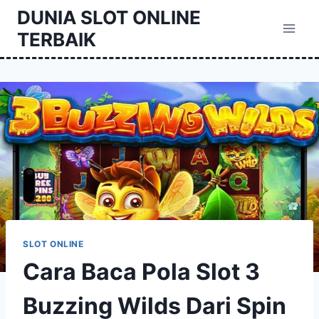
Skip
DUNIA SLOT ONLINE
to
TERBAIK
content
SLOT ONLINE
Cara Baca Pola Slot 3
Buzzing Wilds Dari Spin