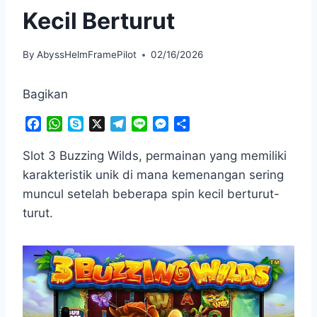
Kecil Berturut
By
AbyssHelmFramePilot
02/16/2026
Bagikan
F
W
S
X
T
L
M
S
a
h
k
e
i
e
h
c
a
y
l
n
s
a
Slot 3 Buzzing Wilds, permainan yang memiliki
e
t
p
e
e
s
r
karakteristik unik di mana kemenangan sering
b
s
e
g
e
e
muncul setelah beberapa spin kecil berturut-
o
A
r
n
turut.
o
p
a
g
k
p
m
e
r