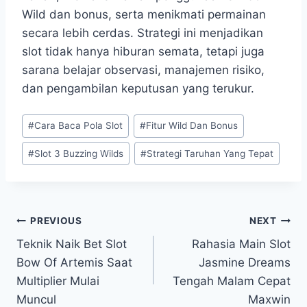
Wild dan bonus, serta menikmati permainan
secara lebih cerdas. Strategi ini menjadikan
slot tidak hanya hiburan semata, tetapi juga
sarana belajar observasi, manajemen risiko,
dan pengambilan keputusan yang terukur.
Post
#
Cara Baca Pola Slot
#
Fitur Wild Dan Bonus
Tags:
#
Slot 3 Buzzing Wilds
#
Strategi Taruhan Yang Tepat
Post
PREVIOUS
NEXT
Teknik Naik Bet Slot
Rahasia Main Slot
navigation
Bow Of Artemis Saat
Jasmine Dreams
Multiplier Mulai
Tengah Malam Cepat
Muncul
Maxwin