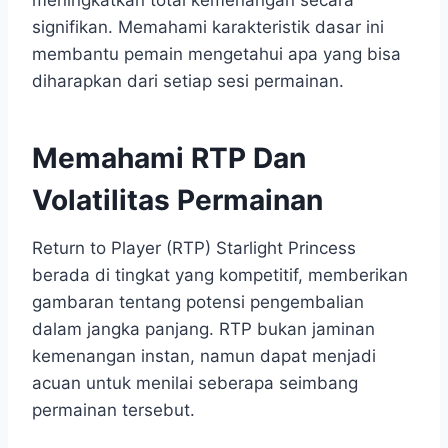
signifikan. Memahami karakteristik dasar ini
membantu pemain mengetahui apa yang bisa
diharapkan dari setiap sesi permainan.
Memahami RTP Dan
Volatilitas Permainan
Return to Player (RTP) Starlight Princess
berada di tingkat yang kompetitif, memberikan
gambaran tentang potensi pengembalian
dalam jangka panjang. RTP bukan jaminan
kemenangan instan, namun dapat menjadi
acuan untuk menilai seberapa seimbang
permainan tersebut.