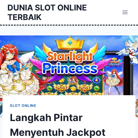
Skip
DUNIA SLOT ONLINE
to
TERBAIK
content
SLOT ONLINE
Langkah Pintar
Menyentuh Jackpot