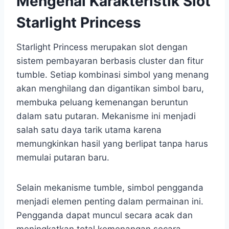
Mengenal Karakteristik Slot
Starlight Princess
Starlight Princess merupakan slot dengan
sistem pembayaran berbasis cluster dan fitur
tumble. Setiap kombinasi simbol yang menang
akan menghilang dan digantikan simbol baru,
membuka peluang kemenangan beruntun
dalam satu putaran. Mekanisme ini menjadi
salah satu daya tarik utama karena
memungkinkan hasil yang berlipat tanpa harus
memulai putaran baru.
Selain mekanisme tumble, simbol pengganda
menjadi elemen penting dalam permainan ini.
Pengganda dapat muncul secara acak dan
meningkatkan total kemenangan secara