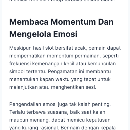
Membaca Momentum Dan
Mengelola Emosi
Meskipun hasil slot bersifat acak, pemain dapat
memperhatikan momentum permainan, seperti
frekuensi kemenangan kecil atau kemunculan
simbol tertentu. Pengamatan ini membantu
menentukan kapan waktu yang tepat untuk
melanjutkan atau menghentikan sesi.
Pengendalian emosi juga tak kalah penting.
Terlalu terbawa suasana, baik saat kalah
maupun menang, dapat memicu keputusan
yang kurang rasional. Bermain dengan kepala