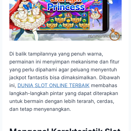
Di balik tampilannya yang penuh warna,
permainan ini menyimpan mekanisme dan fitur
yang perlu dipahami agar peluang menyentuh
jackpot fantastis bisa dimaksimalkan. Dibawah
ini,
DUNIA SLOT ONLINE TERBAIK
membahas
langkah-langkah pintar yang dapat diterapkan
untuk bermain dengan lebih terarah, cerdas,
dan tetap menyenangkan.