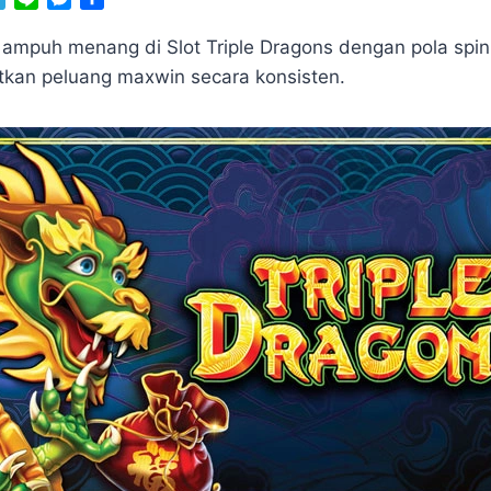
e
i
e
h
l
n
s
a
ampuh menang di Slot Triple Dragons dengan pola spin s
e
e
s
r
kan peluang maxwin secara konsisten.
g
e
e
r
n
a
g
m
e
r