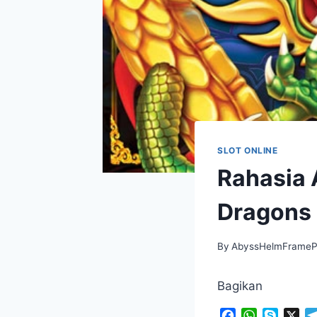
SLOT ONLINE
Rahasia 
Dragons 
By
AbyssHelmFramePi
Bagikan
F
W
S
X