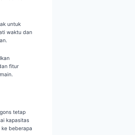
jak untuk
ati waktu dan
an.
lkan
an fitur
main.
gons tetap
i kapasitas
l ke beberapa