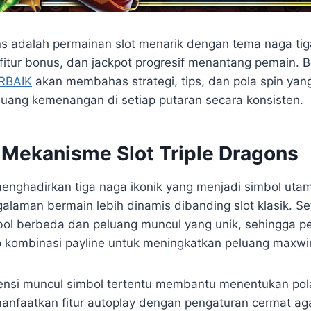
ons adalah permainan slot menarik dengan tema naga ti
itur bonus, dan jackpot progresif menantang pemain. Be
RBAIK
akan membahas strategi, tips, dan pola spin yang
uang kemenangan di setiap putaran secara konsisten.
Mekanisme Slot Triple Dragons
menghadirkan tiga naga ikonik yang menjadi simbol ut
laman bermain lebih dinamis dibanding slot klasik. Se
imbol berbeda dan peluang muncul yang unik, sehingga p
 kombinasi payline untuk meningkatkan peluang maxwi
nsi muncul simbol tertentu membantu menentukan pola 
nfaatkan fitur autoplay dengan pengaturan cermat aga