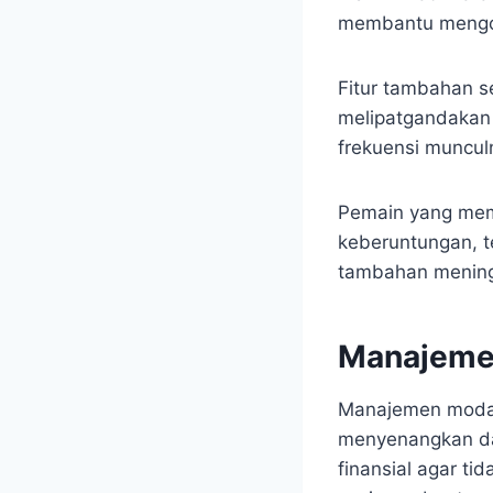
membantu mengop
Fitur tambahan s
melipatgandakan 
frekuensi muncu
Pemain yang mem
keberuntungan, te
tambahan meningk
Manajemen
Manajemen modal 
menyenangkan da
finansial agar t