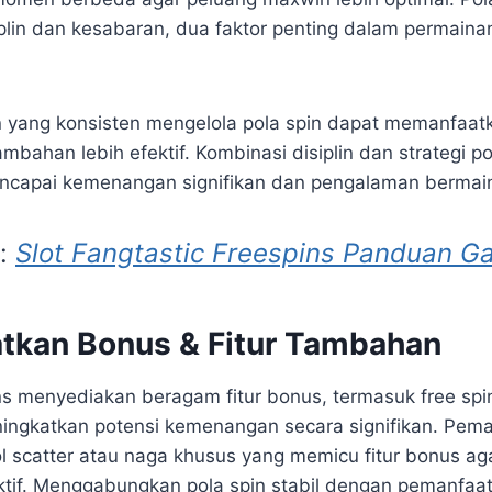
plin dan kesabaran, dua faktor penting dalam permainan
in yang konsisten mengelola pola spin dapat memanfa
ambahan lebih efektif. Kombinasi disiplin dan strategi p
ncapai kemenangan signifikan dan pengalaman bermain l
a:
Slot Fangtastic Freespins Panduan G
kan Bonus & Fitur Tambahan
ns menyediakan beragam fitur bonus, termasuk free spin
gkatkan potensi kemenangan secara signifikan. Pemai
scatter atau naga khusus yang memicu fitur bonus aga
ktif. Menggabungkan pola spin stabil dengan pemanfaa