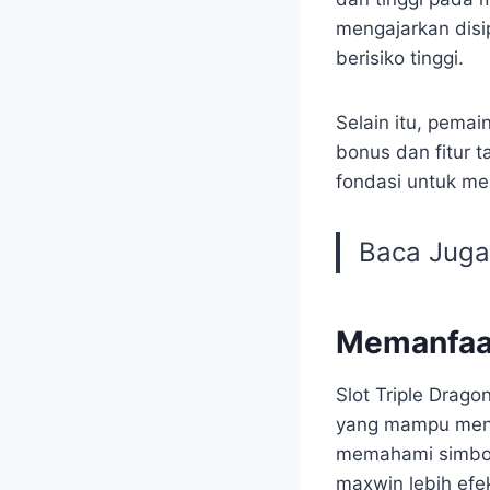
mengajarkan disi
berisiko tinggi.
Selain itu, pema
bonus dan fitur t
fondasi untuk me
Baca Jug
Memanfaat
Slot Triple Drago
yang mampu menin
memahami simbol 
maxwin lebih efe