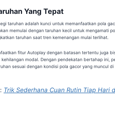
Taruhan Yang Tepat
egi taruhan adalah kunci untuk memanfaatkan pola gac
kan memulai dengan taruhan kecil untuk mengamati po
atkan taruhan saat tren kemenangan mulai terlihat.
nfaatkan fitur Autoplay dengan batasan tertentu juga 
o kehilangan modal. Dengan pendekatan bertahap ini, 
uhan sesuai dengan kondisi pola gacor yang muncul di
a:
Trik Sederhana Cuan Rutin Tiap Hari d