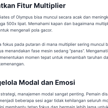
kan Fitur Multiplier
 Gates of Olympus bisa muncul secara acak dan mening
a 500x lipat. Memahami kapan dan bagaimana multipli
untuk mengenali pola gacor.
fokus pada putaran di mana multiplier sering muncul be
nya menandakan fase mesin sedang “panas”. Mengamati t
menentukan momen tepat untuk menambah taruhan d
kemenangan.
elola Modal dan Emosi
n strategi, manajemen modal sangat penting. Pemain di
njadi beberapa sesi agar tidak kehilangan seluruh m
i ini membantu tetap fokus dan bermain lebih lama unt