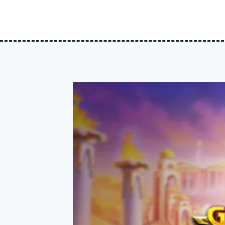
Skip
to
content