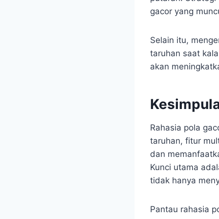
gacor yang muncu
Selain itu, meng
taruhan saat kala
akan meningkatk
Kesimpul
Rahasia pola gaco
taruhan, fitur m
dan memanfaatkan
Kunci utama adal
tidak hanya men
Pantau rahasia p