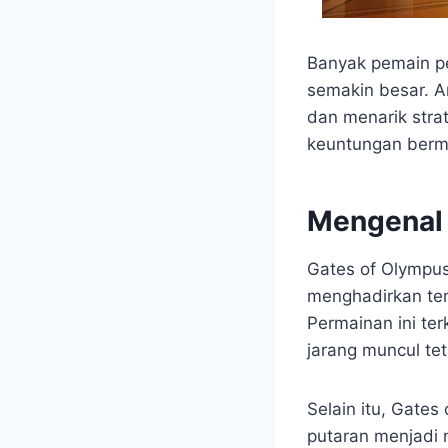
Banyak pemain p
semakin besar. A
dan menarik stra
keuntungan berma
Mengenal 
Gates of Olympus
menghadirkan tem
Permainan ini te
jarang muncul te
Selain itu, Gates
putaran menjadi