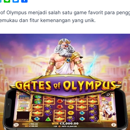
e
i
e
h
l
n
s
a
s of Olympus menjadi salah satu game favorit para peng
e
e
s
r
emukau dan fitur kemenangan yang unik.
g
e
e
r
n
a
g
m
e
r