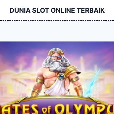
DUNIA SLOT ONLINE TERBAIK