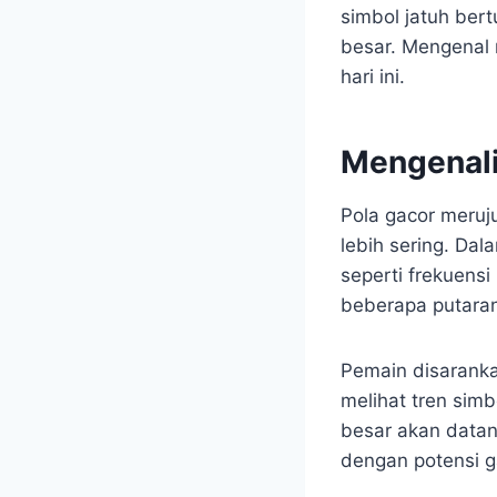
simbol jatuh ber
besar. Mengenal
hari ini.
Mengenali 
Pola gacor meru
lebih sering. Dal
seperti frekuensi
beberapa putaran
Pemain disaranka
melihat tren sim
besar akan datan
dengan potensi ga