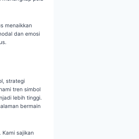
rus menaikkan
 modal dan emosi
us.
, strategi
hami tren simbol
adi lebih tinggi.
ngalaman bermain
i. Kami sajikan