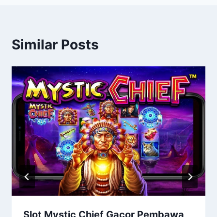
Similar Posts
Slot Mystic Chief Gacor Pembawa