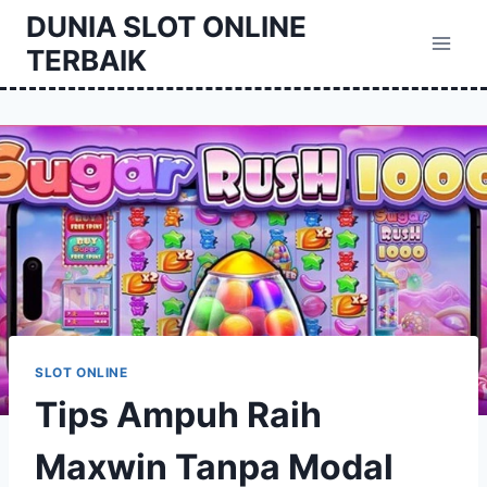
Skip
DUNIA SLOT ONLINE
to
TERBAIK
content
SLOT ONLINE
Tips Ampuh Raih
Maxwin Tanpa Modal