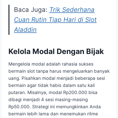
Baca Juga:
Trik Sederhana
Cuan Rutin Tiap Hari di Slot
Aladdin
Kelola Modal Dengan Bijak
Mengelola modal adalah rahasia sukses
bermain slot tanpa harus mengeluarkan banyak
uang. Pisahkan modal menjadi beberapa sesi
bermain agar tidak habis dalam satu kali
putaran. Misalnya, modal Rp200.000 bisa
dibagi menjadi 4 sesi masing-masing
Rp50.000. Strategi ini memungkinkan Anda
bermain lebih lama dan menemukan ritme