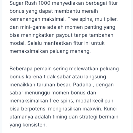
Sugar Rush 1000 menyediakan berbagai fitur
bonus yang dapat membantu meraih
kemenangan maksimal. Free spins, multiplier,
dan mini-game adalah momen penting yang
bisa meningkatkan payout tanpa tambahan
modal. Selalu manfaatkan fitur ini untuk
memaksimalkan peluang menang.
Beberapa pemain sering melewatkan peluang
bonus karena tidak sabar atau langsung
menaikkan taruhan besar. Padahal, dengan
sabar menunggu momen bonus dan
memaksimalkan free spins, modal kecil pun
bisa berpotensi menghasilkan maxwin. Kunci
utamanya adalah timing dan strategi bermain
yang konsisten.