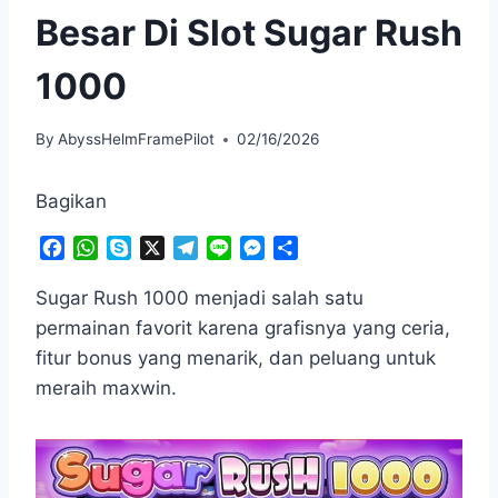
Besar Di Slot Sugar Rush
1000
By
AbyssHelmFramePilot
02/16/2026
Bagikan
F
W
S
X
T
L
M
S
a
h
k
e
i
e
h
c
a
y
l
n
s
a
Sugar Rush 1000 menjadi salah satu
e
t
p
e
e
s
r
permainan favorit karena grafisnya yang ceria,
b
s
e
g
e
e
fitur bonus yang menarik, dan peluang untuk
o
A
r
n
meraih maxwin.
o
p
a
g
k
p
m
e
r