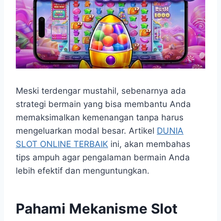
Meski terdengar mustahil, sebenarnya ada
strategi bermain yang bisa membantu Anda
memaksimalkan kemenangan tanpa harus
mengeluarkan modal besar. Artikel
DUNIA
SLOT ONLINE TERBAIK
ini, akan membahas
tips ampuh agar pengalaman bermain Anda
lebih efektif dan menguntungkan.
Pahami Mekanisme Slot