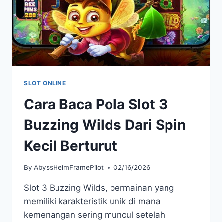
SLOT ONLINE
Cara Baca Pola Slot 3
Buzzing Wilds Dari Spin
Kecil Berturut
By
AbyssHelmFramePilot
02/16/2026
Slot 3 Buzzing Wilds, permainan yang
memiliki karakteristik unik di mana
kemenangan sering muncul setelah