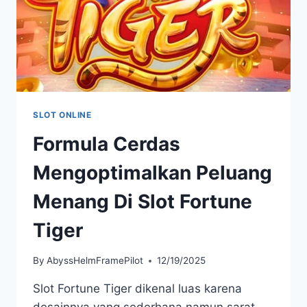
SLOT ONLINE
Formula Cerdas
Mengoptimalkan Peluang
Menang Di Slot Fortune
Tiger
By
AbyssHelmFramePilot
12/19/2025
Slot Fortune Tiger dikenal luas karena