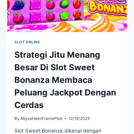
SLOT ONLINE
Strategi Jitu Menang
Besar Di Slot Sweet
Bonanza Membaca
Peluang Jackpot Dengan
Cerdas
By
AbyssHelmFramePilot
12/19/2025
Slot Sweet Bonanza dikenal dengan