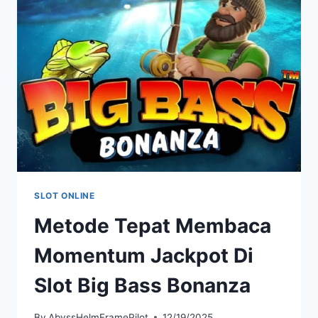
2
UNTUK
RAIHAN
CUAN
KONSISTEN
SLOT ONLINE
Metode Tepat Membaca
Momentum Jackpot Di
Slot Big Bass Bonanza
By
AbyssHelmFramePilot
12/19/2025