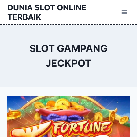
Skip
DUNIA SLOT ONLINE
to
TERBAIK
content
SLOT GAMPANG
JECKPOT