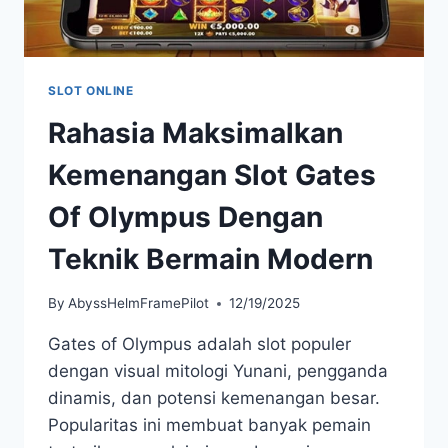
SLOT ONLINE
Rahasia Maksimalkan
Kemenangan Slot Gates
Of Olympus Dengan
Teknik Bermain Modern
By
AbyssHelmFramePilot
12/19/2025
Gates of Olympus adalah slot populer
dengan visual mitologi Yunani, pengganda
dinamis, dan potensi kemenangan besar.
Popularitas ini membuat banyak pemain