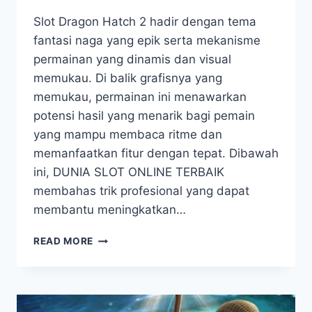
Slot Dragon Hatch 2 hadir dengan tema
fantasi naga yang epik serta mekanisme
permainan yang dinamis dan visual
memukau. Di balik grafisnya yang
memukau, permainan ini menawarkan
potensi hasil yang menarik bagi pemain
yang mampu membaca ritme dan
memanfaatkan fitur dengan tepat. Dibawah
ini, DUNIA SLOT ONLINE TERBAIK
membahas trik profesional yang dapat
membantu meningkatkan…
TRIK
READ MORE
PROFESIONAL
MENAKLUKKAN
SLOT
DRAGON
HATCH