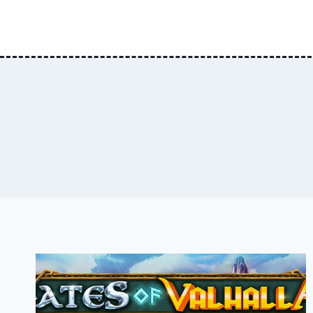
Skip
to
content