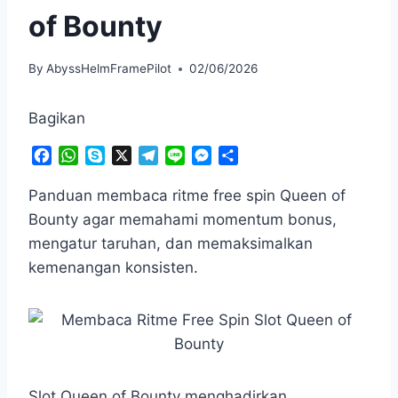
of Bounty
By
AbyssHelmFramePilot
02/06/2026
Bagikan
F
W
S
X
T
L
M
S
a
h
k
e
i
e
h
c
a
y
l
n
s
a
Panduan membaca ritme free spin Queen of
e
t
p
e
e
s
r
Bounty agar memahami momentum bonus,
b
s
e
g
e
e
mengatur taruhan, dan memaksimalkan
o
A
r
n
kemenangan konsisten.
o
p
a
g
k
p
m
e
r
Slot Queen of Bounty menghadirkan