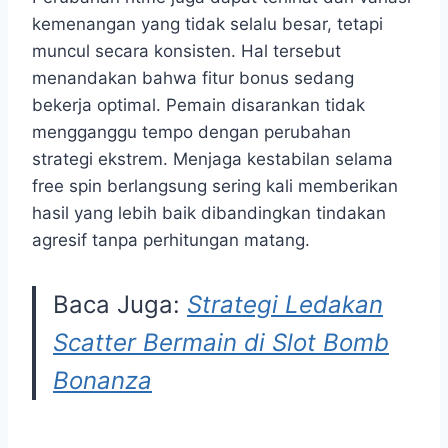
kemenangan yang tidak selalu besar, tetapi
muncul secara konsisten. Hal tersebut
menandakan bahwa fitur bonus sedang
bekerja optimal. Pemain disarankan tidak
mengganggu tempo dengan perubahan
strategi ekstrem. Menjaga kestabilan selama
free spin berlangsung sering kali memberikan
hasil yang lebih baik dibandingkan tindakan
agresif tanpa perhitungan matang.
Baca Juga:
Strategi Ledakan
Scatter Bermain di Slot Bomb
Bonanza