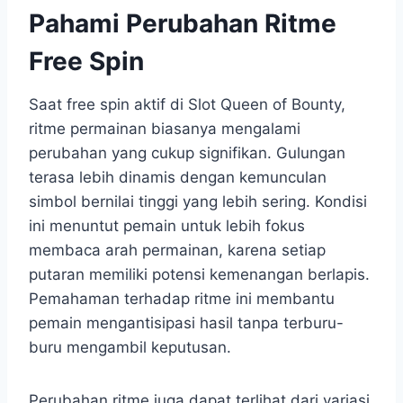
Pahami Perubahan Ritme
Free Spin
Saat free spin aktif di Slot Queen of Bounty,
ritme permainan biasanya mengalami
perubahan yang cukup signifikan. Gulungan
terasa lebih dinamis dengan kemunculan
simbol bernilai tinggi yang lebih sering. Kondisi
ini menuntut pemain untuk lebih fokus
membaca arah permainan, karena setiap
putaran memiliki potensi kemenangan berlapis.
Pemahaman terhadap ritme ini membantu
pemain mengantisipasi hasil tanpa terburu-
buru mengambil keputusan.
Perubahan ritme juga dapat terlihat dari variasi