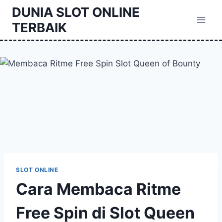
Skip
DUNIA SLOT ONLINE
to
TERBAIK
content
SLOT ONLINE
Cara Membaca Ritme
Free Spin di Slot Queen