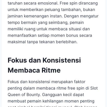
taruhan secara emosional. Free spin dirancang
untuk memberikan peluang tambahan, bukan
jaminan kemenangan instan. Dengan mengatur
tempo bermain yang seimbang, pemain
memiliki ruang untuk membaca situasi dan
memanfaatkan setiap momen bonus secara
maksimal tanpa tekanan berlebihan.
Fokus dan Konsistensi
Membaca Ritme
Fokus dan konsistensi merupakan faktor
penting dalam membaca ritme free spin di Slot
Queen of Bounty. Gangguan kecil dapat
membuat pemain kehilangan momen penting